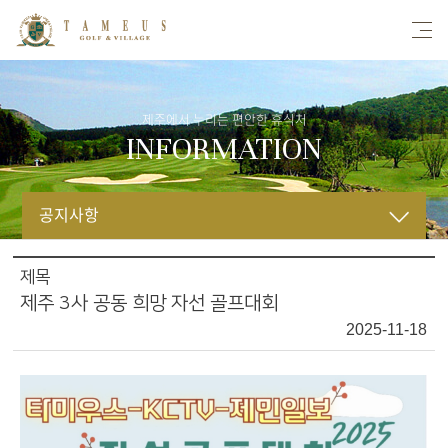
제주에서 누리는 편안한 휴식처
INFORMATION
공지사항
공지사항
제목
제주 3사 공동 희망 자선 골프대회
이벤트
2025-11-18
자료실